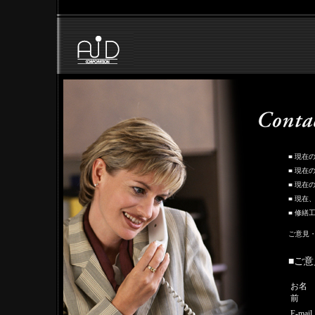
■ 現在
■ 現在
■ 現
■ 現
■ 修繕
ご意見
■ご
お名
前
E-mail